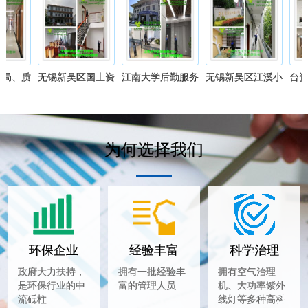
局、质
无锡新吴区国土资
江南大学后勤服务
无锡新吴区江溪小
台资
体净化
源局办公场所除醛
中心空气净化除醛
学教室空气净化除
空
务
净化服务
服务
醛服务
为何选择我们
环保企业
经验丰富
科学治理
政府大力扶持，
拥有一批经验丰
拥有空气治理
是环保行业的中
富的管理人员
机、大功率紫外
流砥柱
线灯等多种高科