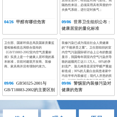
质排至室外，特别是对高气密性、高
隔热性来说，必须采用具有风管的中
央换气系统，进行定时换气；
04/26
甲醛有哪些危害
09/06
世界卫生组织公布：
健康居室的量化标准
卫生部、国家环保总局及国家质量监
装修污染已成为现在社会人类健康
督检验检疫总局联合颁布的
的“不能承受之重”。卫生部组织的室
《GB/T18883-2002室内空气质量标
内空气污染国际研讨会上公布的数据
准》实质上是一个健康人居环境的基
显示，我国每年因室内空气污染所导
本标准，目前对建筑开发商、装修
致的超额死亡达11.1万人。68%的孕
商、家具商并没有强制约束力。
妇流产、胎儿畸形是居室甲醛严重超
标造成；90%的儿童白血病患者家中
均在半年内装修过；现代人所患的疾
病，约68%与室内空气污染有关，是
09/06
GB50325-2001与
09/06
警惕室内装修污染对
室内污染能诱发癌症、白血病、不孕
GB/T18883-2002的主要区别
健康的危害
不育、胎儿畸形等30余种疾病；世界
卫生组织公布的《2002年世界卫生报
告》中明确将室内空气污染和高血
压、胆固醇过度症等共同列为人类健
康的10大威胁。装修和家居一般都大
量采用三夹板、人造板，而甲醛作为