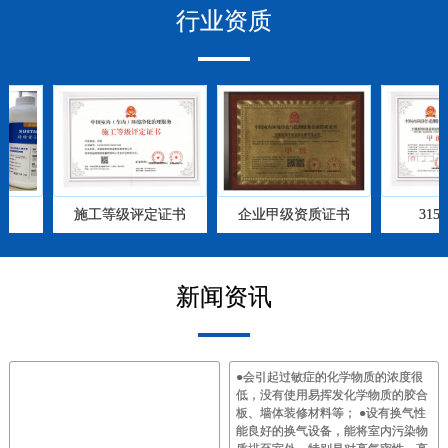
行业
资质
施工等级评定证书
企业甲级资质证书
315
新闻
资讯
●会引起过敏症的化学物质的浓度很
低，没有使用易挥发化学物质的胶合
板、墙体装修材料等； ●设有换气性
能良好的换气设备，能将室内污染物