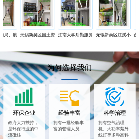
商局、质
无锡新吴区国土资
江南大学后勤服务
无锡新吴区江溪小
台资
整体净化
源局办公场所除醛
中心空气净化除醛
学教室空气净化除
空
服务
净化服务
服务
醛服务
为何选择我们
环保企业
经验丰富
科学治理
政府大力扶持，
拥有一批经验丰
拥有空气治理
是环保行业的中
富的管理人员
机、大功率紫外
流砥柱
线灯等多种高科