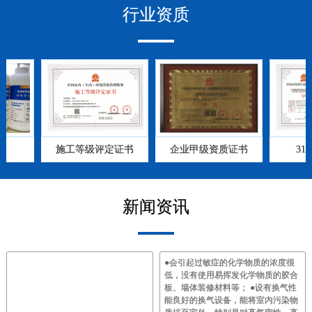
行业
资质
施工等级评定证书
企业甲级资质证书
315
新闻
资讯
●会引起过敏症的化学物质的浓度很
低，没有使用易挥发化学物质的胶合
板、墙体装修材料等； ●设有换气性
能良好的换气设备，能将室内污染物