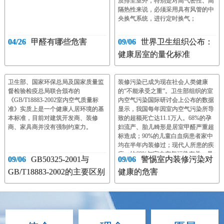
质排至室外，特别是对高气密性、高
隔热性来说，必须采用具有风管的中
央换气系统，进行定时换气；
04/26
甲醛有哪些危害
09/06
世界卫生组织公布：
健康居室的量化标准
卫生部、国家环保总局及国家质量监
装修污染已成为现在社会人类健康
督检验检疫总局联合颁布的
的“不能承受之重”。卫生部组织的室
《GB/T18883-2002室内空气质量标
内空气污染国际研讨会上公布的数据
准》实质上是一个健康人居环境的基
显示，我国每年因室内空气污染所导
本标准，目前对建筑开发商、装修
致的超额死亡达11.1万人。68%的孕
商、家具商并没有强制约束力。
妇流产、胎儿畸形是居室甲醛严重超
标造成；90%的儿童白血病患者家中
均在半年内装修过；现代人所患的疾
病，约68%与室内空气污染有关，是
09/06
GB50325-2001与
09/06
警惕室内装修污染对
室内污染能诱发癌症、白血病、不孕
GB/T18883-2002的主要区别
健康的危害
不育、胎儿畸形等30余种疾病；世界
卫生组织公布的《2002年世界卫生报
告》中明确将室内空气污染和高血
压、胆固醇过度症等共同列为人类健
康的10大威胁。装修和家居一般都大
量采用三夹板、人造板，而甲醛作为